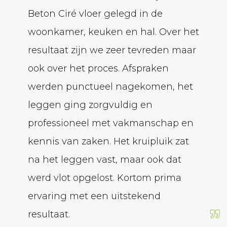
Beton Ciré vloer gelegd in de
geled
woonkamer, keuken en hal. Over het
laten
resultaat zijn we zeer tevreden maar
bedrij
ook over het proces. Afspraken
krijg
werden punctueel nagekomen, het
over.
leggen ging zorgvuldig en
betro
professioneel met vakmanschap en
de gie
kennis van zaken. Het kruipluik zat
hij me
na het leggen vast, maar ook dat
volgen
werd vlot opgelost. Kortom prima
Armin Al
ervaring met een uitstekend
resultaat.