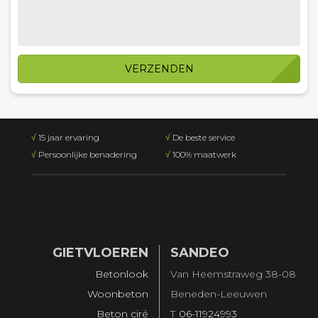
VERZENDEN
√
15 jaar ervaring
√
De beste service
√
Persoonlijke benadering
√
100% maatwerk
GIETVLOEREN
SANDEO
Betonlook
Van Heemstraweg 38-08
Woonbeton
Beneden-Leeuwen
Beton ciré
T
06-11924993