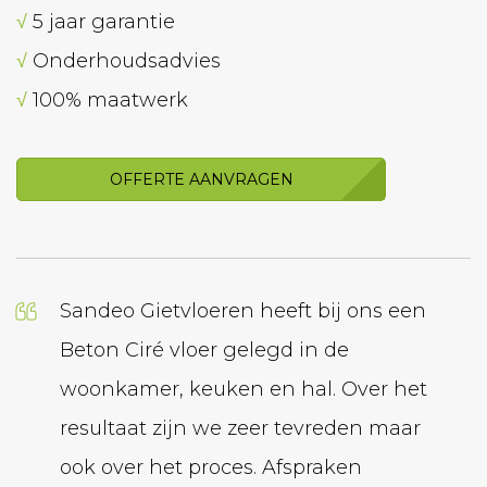
√
5 jaar garantie
√
Onderhoudsadvies
√
100% maatwerk
OFFERTE AANVRAGEN
Sandeo Gietvloeren heeft bij ons een
Wij h
Beton Ciré vloer gelegd in de
geled
woonkamer, keuken en hal. Over het
laten
resultaat zijn we zeer tevreden maar
bedrij
ook over het proces. Afspraken
krijg