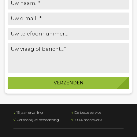
VERZENDEN
√
15 jaar ervaring
√
De beste service
√
Persoonlijke benadering
√
100% maatwerk