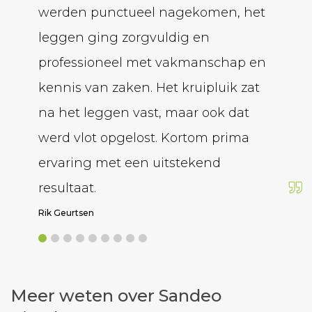
werden punctueel nagekomen, het
over.
leggen ging zorgvuldig en
betro
professioneel met vakmanschap en
de gie
kennis van zaken. Het kruipluik zat
hij me
na het leggen vast, maar ook dat
volgen
werd vlot opgelost. Kortom prima
Armin Al
ervaring met een uitstekend
resultaat.
Rik Geurtsen
Meer weten over Sandeo