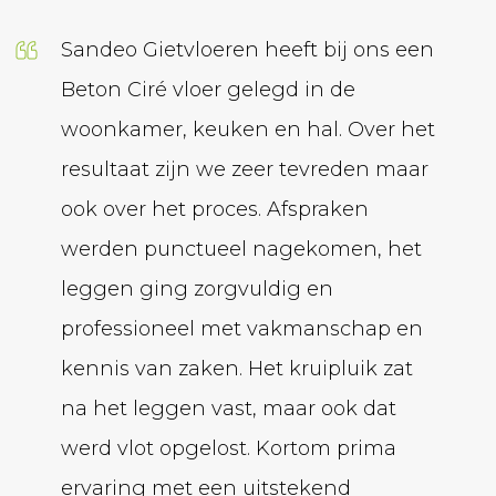
Sandeo Gietvloeren heeft bij ons een
Wij h
Beton Ciré vloer gelegd in de
geled
woonkamer, keuken en hal. Over het
laten
resultaat zijn we zeer tevreden maar
bedrij
ook over het proces. Afspraken
krijg
werden punctueel nagekomen, het
over.
leggen ging zorgvuldig en
betro
professioneel met vakmanschap en
de gie
kennis van zaken. Het kruipluik zat
hij me
na het leggen vast, maar ook dat
volgen
werd vlot opgelost. Kortom prima
Armin Al
ervaring met een uitstekend