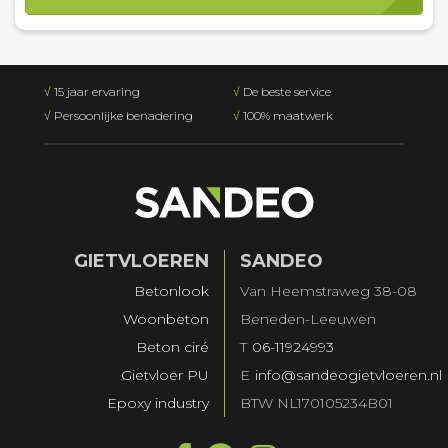
√
15 jaar ervaring
√
De beste service
√
Persoonlijke benadering
√
100% maatwerk
GIETVLOEREN
SANDEO
Betonlook
Van Heemstraweg 38-08
Woonbeton
Beneden-Leeuwen
Beton ciré
T
06-11924993
Gietvloer PU
E
info@sandeogietvloeren.nl
Epoxy industry
BTW NL170105234B01