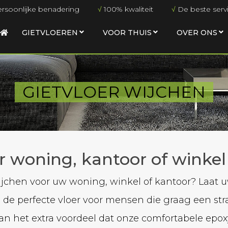
rsoonlijke benadering
√
100% kwaliteit
√
De beste serv
GIETVLOEREN
VOOR THUIS
OVER ONS
GIETVLOER WIJCHEN
r woning, kantoor of winkel
jchen voor uw woning, winkel of kantoor? Laat 
s de perfecte vloer voor mensen die graag een stra
an het extra voordeel dat onze comfortabele epoxy