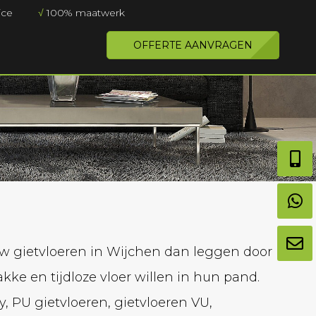
ice
√
100% maatwerk
OFFERTE AANVRAGEN
uw gietvloeren in Wijchen dan leggen door
kke en tijdloze vloer willen in hun pand.
, PU gietvloeren, gietvloeren VU,