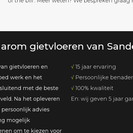
of the bill’. Meer weten? We bespreken graag
arom gietvloeren van Sand
van gietvloeren en
√
15 jaar ervaring
oed werk en het
√
Persoonlijke benade
tsluitend met de beste
√
100% kwaliteit
eld. Na het opleveren
En: wij geven 5 jaar g
 persoonlijk advies
ng mogelijk
enen om te kiezen voor