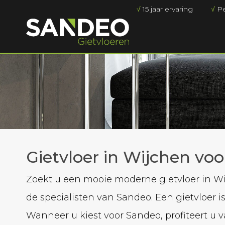
√
15 jaar ervaring
√
Pe
Gietvloer in Wijchen voo
Zoekt u een mooie moderne gietvloer in Wi
de specialisten van Sandeo. Een gietvloer i
Wanneer u kiest voor Sandeo, profiteert u v