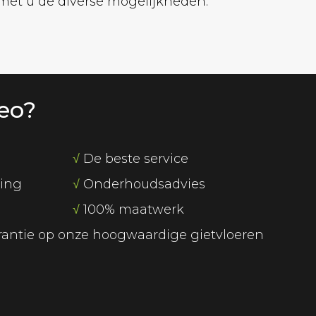
 met u de diverse mogelijkheden.
eo?
√
De beste service
ring
√
Onderhoudsadvies
√
100% maatwerk
arantie op onze hoogwaardige gietvloeren