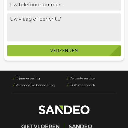
VERZENDEN
√
15 jaar ervaring
√
De beste service
√
Persoonlijke benadering
√
100% maatwerk
GIETVLOEREN
SANDEO