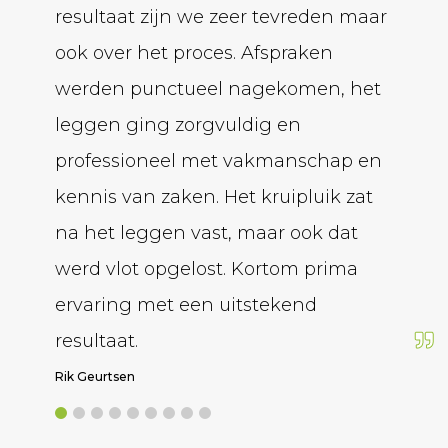
resultaat zijn we zeer tevreden maar
bedrij
ook over het proces. Afspraken
krijg
werden punctueel nagekomen, het
over.
leggen ging zorgvuldig en
betro
professioneel met vakmanschap en
de gie
kennis van zaken. Het kruipluik zat
hij me
na het leggen vast, maar ook dat
volgen
werd vlot opgelost. Kortom prima
Armin Al
ervaring met een uitstekend
resultaat.
Rik Geurtsen