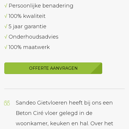
√
Persoonlijke benadering
√
100% kwaliteit
√
5 jaar garantie
√
Onderhoudsadvies
√
100% maatwerk
OFFERTE AANVRAGEN
Sandeo Gietvloeren heeft bij ons een
Wij h
Beton Ciré vloer gelegd in de
geled
woonkamer, keuken en hal. Over het
laten