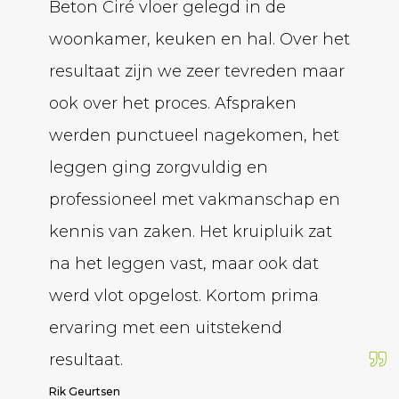
Beton Ciré vloer gelegd in de
geled
woonkamer, keuken en hal. Over het
laten
resultaat zijn we zeer tevreden maar
bedrij
ook over het proces. Afspraken
krijg
werden punctueel nagekomen, het
over.
leggen ging zorgvuldig en
betro
professioneel met vakmanschap en
de gie
kennis van zaken. Het kruipluik zat
hij me
na het leggen vast, maar ook dat
volgen
werd vlot opgelost. Kortom prima
Armin Al
ervaring met een uitstekend
resultaat.
Rik Geurtsen