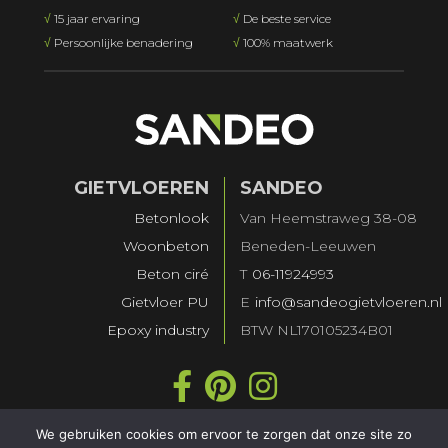
√
15 jaar ervaring
√
De beste service
√
Persoonlijke benadering
√
100% maatwerk
GIETVLOEREN
SANDEO
Betonlook
Van Heemstraweg 38-08
Woonbeton
Beneden-Leeuwen
Beton ciré
T
06-11924993
Gietvloer PU
E
info@sandeogietvloeren.nl
Epoxy industry
BTW NL170105234B01
We gebruiken cookies om ervoor te zorgen dat onze site zo