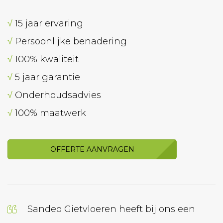
√
15 jaar ervaring
√
Persoonlijke benadering
√
100% kwaliteit
√
5 jaar garantie
√
Onderhoudsadvies
√
100% maatwerk
OFFERTE AANVRAGEN
Sandeo Gietvloeren heeft bij ons een
Wij h