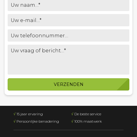
VERZENDEN
√
15 jaar ervaring
√
De beste service
√
Persoonlijke benadering
√
100% maatwerk