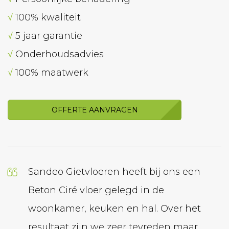
√
100% kwaliteit
√
5 jaar garantie
√
Onderhoudsadvies
√
100% maatwerk
OFFERTE AANVRAGEN
Sandeo Gietvloeren heeft bij ons een
Wij h
Beton Ciré vloer gelegd in de
geled
woonkamer, keuken en hal. Over het
laten
resultaat zijn we zeer tevreden maar
bedrij