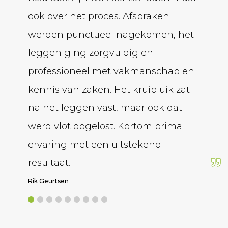
ook over het proces. Afspraken
krijg
werden punctueel nagekomen, het
over.
leggen ging zorgvuldig en
betro
professioneel met vakmanschap en
de gie
kennis van zaken. Het kruipluik zat
hij me
na het leggen vast, maar ook dat
volgen
werd vlot opgelost. Kortom prima
Armin Al
ervaring met een uitstekend
resultaat.
Rik Geurtsen