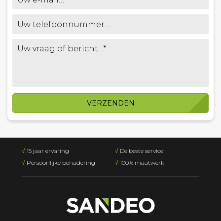
VERZENDEN
√
15 jaar ervaring
√
De beste service
√
Persoonlijke benadering
√
100% maatwerk