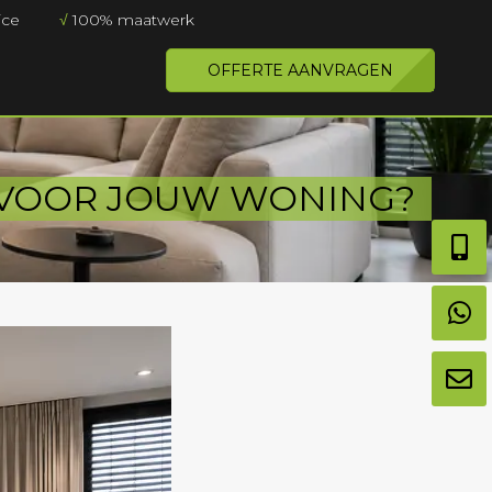
ice
√
100% maatwerk
OFFERTE AANVRAGEN
E VOOR JOUW WONING?