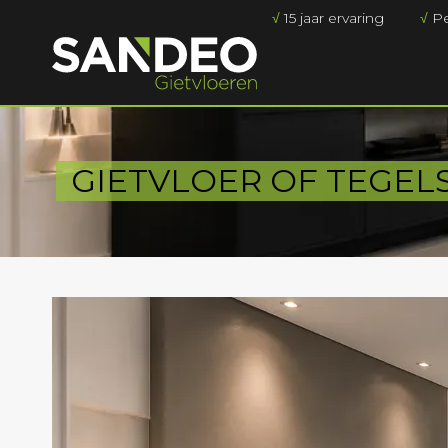
√
15 jaar ervaring
√
Pe
GIETVLOER OF TEGEL