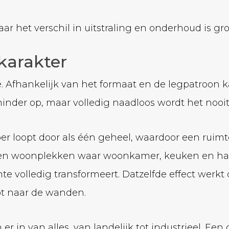
aar het verschil in uitstraling en onderhoud is gro
 karakter
. Afhankelijk van het formaat en de legpatroon k
t minder op, maar volledig naadloos wordt het nooit
oer loopt door als één geheel, waardoor een ruimte
pen woonplekken waar woonkamer, keuken en hal i
te volledig transformeert. Datzelfde effect werkt
pt naar de wanden.
jn er in van alles, van landelijk tot industrieel. Een