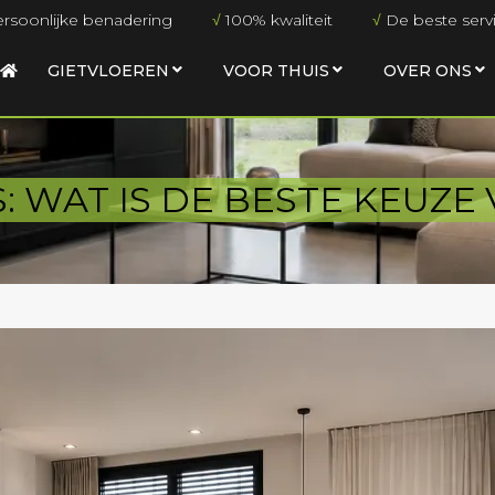
rsoonlijke benadering
√
100% kwaliteit
√
De beste serv
GIETVLOEREN
VOOR THUIS
OVER ONS
S: WAT IS DE BESTE KEUZ