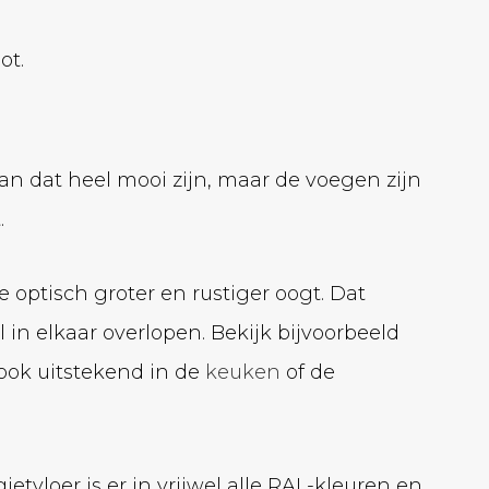
ot.
an dat heel mooi zijn, maar de voegen zijn
.
 optisch groter en rustiger oogt. Dat
n elkaar overlopen. Bekijk bijvoorbeeld
 ook uitstekend in de
keuken
of de
 gietvloer is er in vrijwel alle RAL-kleuren en